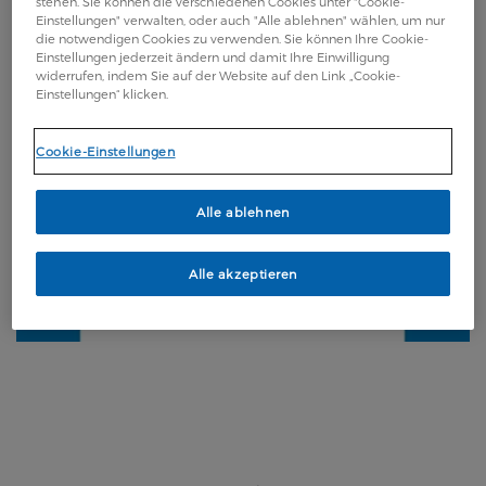
stehen. Sie können die verschiedenen Cookies unter "Cookie-
Einstellungen" verwalten, oder auch "Alle ablehnen" wählen, um nur
die notwendigen Cookies zu verwenden. Sie können Ihre Cookie-
Einstellungen jederzeit ändern und damit Ihre Einwilligung
widerrufen, indem Sie auf der Website auf den Link „Cookie-
Einstellungen“ klicken.
Cookie-Einstellungen
Alle ablehnen
Alle akzeptieren
Legal