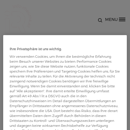
Direkt zum Inhalt
MENU
Site Logo
Wirbelsäule, Beinmuskulatur
Ihre Privatsphäre ist uns wichtig.
- Übungen zur Kräftigung der
Wir verwenden Cookies, um Ihnen die bestmögliche Erfahrung
beim Besuch unserer Websites zu bieten: Performance Cookies
Muskulatur
zeigen uns, wie Sie diese Website nutzen, funktionale Cookies
speichern Ihre Präferenzen und Targeting-Cookies helfen uns, für Sie
relevante Inhalte zu teilen. Für die Aktivierung der technisch nicht
zwingend notwendigen Cookies benötigen wir Ihre freiwillige
Bewegung bei Rheuma: Das Video erklärt Übungen
Einwilligung. Wenn Sie damit einverstanden sind, klicken Sie bitte
zur Kräftigung für Wirbelsäule und Beinmuskulatur
auf "Alle akzeptieren". Ihre damit erteilte Einwilligung umfasst
gemäß Art 49 Abs 1 lit a DSGVO auch die in den
anschaulich und praxisnah. Es behandelt die
Datenschutzhinweisen im Detail dargestellten Übermittlungen an
wichtigsten Grundlagen, zeigt konkrete Beispiele
Empfänger in Drittstaaten ohne angemessenes Datenschutzniveau,
wie insbesondere die USA. Dort besteht das Risiko, dass Ihre derart
und vermittelt hilfreiche Tipps für die Anwendung
übermittelten Daten dem Zugriff durch Behörden in diesen
zu Hause.
Drittstaaten zu Kontroll- und Überwachungszwecken unterliegen
und dagegen keine wirksamen Rechtsbehelfe zur Verfügung