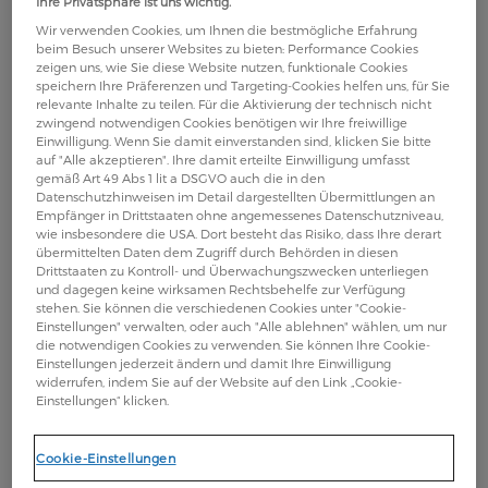
Ihre Privatsphäre ist uns wichtig.
Was versteht man unter axSpA?
Wir verwenden Cookies, um Ihnen die bestmögliche Erfahrung
beim Besuch unserer Websites zu bieten: Performance Cookies
zeigen uns, wie Sie diese Website nutzen, funktionale Cookies
speichern Ihre Präferenzen und Targeting-Cookies helfen uns, für Sie
Die
ist ein
axiale Spondyloarthritis (axSpA)
relevante Inhalte zu teilen. Für die Aktivierung der technisch nicht
Sammelbegriff unterschiedlicher entzündlicher
zwingend notwendigen Cookies benötigen wir Ihre freiwillige
Erkrankungen der Wirbelsäule. Die bekannteste
Einwilligung. Wenn Sie damit einverstanden sind, klicken Sie bitte
auf "Alle akzeptieren". Ihre damit erteilte Einwilligung umfasst
Ausprägung ist die Ankylosierende Spondylitis,- AS -
gemäß Art 49 Abs 1 lit a DSGVO auch die in den
gemeinhin als
bekannt, ebenso
Morbus Bechterew
Datenschutzhinweisen im Detail dargestellten Übermittlungen an
Empfänger in Drittstaaten ohne angemessenes Datenschutzniveau,
gibt es mit der
nicht-röntgenologischen axiale
wie insbesondere die USA. Dort besteht das Risiko, dass Ihre derart
Spondyloarthritis – nraxSpA - eine Frühform dieser
übermittelten Daten dem Zugriff durch Behörden in diesen
. Somit sind die Erkrankungen nraxSpA
Drittstaaten zu Kontroll- und Überwachungszwecken unterliegen
Erkrankung
und dagegen keine wirksamen Rechtsbehelfe zur Verfügung
und AS zusammengefasst unter dem Begriff der
stehen. Sie können die verschiedenen Cookies unter "Cookie-
axialen Spondyloarthritis – axSpA.
Einstellungen" verwalten, oder auch "Alle ablehnen" wählen, um nur
die notwendigen Cookies zu verwenden. Sie können Ihre Cookie-
Einstellungen jederzeit ändern und damit Ihre Einwilligung
widerrufen, indem Sie auf der Website auf den Link „Cookie-
Einstellungen“ klicken.
Was bedeutet Morbus Bechterew?
Cookie-Einstellungen
Beim Morbus Bechterew (auch bekannt als