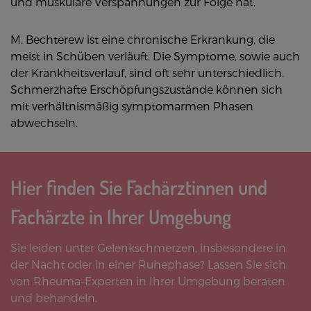
und muskuläre Verspannungen zur Folge hat.
M. Bechterew ist eine chronische Erkrankung, die
meist in Schüben verläuft. Die Symptome, sowie auch
der Krankheitsverlauf, sind oft sehr unterschiedlich.
Schmerzhafte Erschöpfungszustände können sich
mit verhältnismäßig symptomarmen Phasen
abwechseln.
Hier finden Sie Fachärztinnen und
Fachärzte in Ihrer Umgebung
Sie leiden unter Gelenkschmerzen, insbesondere in
der Nacht oder in einer Ruhephase? Lassen Sie sich
von Rheuma-Experten in Ihrer Umgebung beraten
und behandeln.