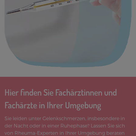
Hier finden Sie Fachärztinnen und
Fachärzte in Ihrer Umgebung
Sie leiden unter Gelenkschmerzen, insbesondere in
der Nacht oder in einer Ruhephase? Lassen Sie sich
von Rheuma-Experten in Ihrer Umgebung beraten