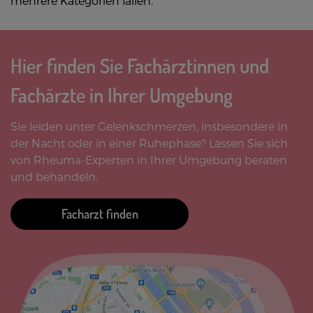
mehrere Kategorien fallen.
Hier finden Sie Fachärztinnen und
Fachärzte in Ihrer Umgebung
Sie leiden unter Gelenkschmerzen, insbesondere in
der Nacht oder in einer Ruhephase? Lassen Sie sich
von Rheuma-Experten in Ihrer Umgebung beraten
und behandeln.
Facharzt finden