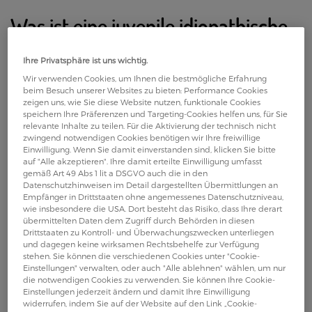
Was ist eine juvenile idiopathische
Arthritis?
Ihre Privatsphäre ist uns wichtig.
Wir verwenden Cookies, um Ihnen die bestmögliche Erfahrung
Sind Kinder und Jugendliche unter 16 Jahren von
beim Besuch unserer Websites zu bieten: Performance Cookies
zeigen uns, wie Sie diese Website nutzen, funktionale Cookies
einer entzündlich-rheumatischen Erkrankung
speichern Ihre Präferenzen und Targeting-Cookies helfen uns, für Sie
betroffen, sprechen Mediziner von einer juvenilen
relevante Inhalte zu teilen. Für die Aktivierung der technisch nicht
idiopathische Arthritis, kurz JIA. Juvenil steht
zwingend notwendigen Cookies benötigen wir Ihre freiwillige
Einwilligung. Wenn Sie damit einverstanden sind, klicken Sie bitte
für
„jugendlich“, idiopathisch bedeutet, dass die
auf "Alle akzeptieren". Ihre damit erteilte Einwilligung umfasst
Ursache nicht feststellbar ist. Eine Arthritis ist eine
gemäß Art 49 Abs 1 lit a DSGVO auch die in den
Datenschutzhinweisen im Detail dargestellten Übermittlungen an
Gelenkentzündung.
Empfänger in Drittstaaten ohne angemessenes Datenschutzniveau,
wie insbesondere die USA. Dort besteht das Risiko, dass Ihre derart
übermittelten Daten dem Zugriff durch Behörden in diesen
In Österreich leiden rund 1 700 Kinder an einer
Drittstaaten zu Kontroll- und Überwachungszwecken unterliegen
rheumatisch-entzündlichen Gelenkserkrankung,
und dagegen keine wirksamen Rechtsbehelfe zur Verfügung
stehen. Sie können die verschiedenen Cookies unter "Cookie-
jedes Jahr kommen rund 140 Neuerkrankungen
Einstellungen" verwalten, oder auch "Alle ablehnen" wählen, um nur
1
hinzu.
Zur juvenilen idiopathischen Arthritis gehören
die notwendigen Cookies zu verwenden. Sie können Ihre Cookie-
Einstellungen jederzeit ändern und damit Ihre Einwilligung
verschiedene Untergruppen von Kinderrheuma:
widerrufen, indem Sie auf der Website auf den Link „Cookie-