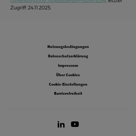
, letzter
contentid=10008.750658&version=1625478244
Zugriff: 24.11.2025.
Legal
Nutzungsbedingungen
Datenschutzerklärung
Impressum
Über Cookies
Cookie-Einstellungen
Barrierefreiheit
LinkedIn
Youtube