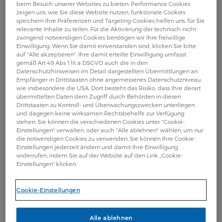
beim Besuch unserer Websites zu bieten: Performance Cookies
Als typische Symptome einer PsA
zeigen uns, wie Sie diese Website nutzen, funktionale Cookies
speichern Ihre Präferenzen und Targeting-Cookies helfen uns, für Sie
relevante Inhalte zu teilen. Für die Aktivierung der technisch nicht
gelten:
zwingend notwendigen Cookies benötigen wir Ihre freiwillige
Einwilligung. Wenn Sie damit einverstanden sind, klicken Sie bitte
auf "Alle akzeptieren". Ihre damit erteilte Einwilligung umfasst
schmerzende Gelenke
gemäß Art 49 Abs 1 lit a DSGVO auch die in den
Datenschutzhinweisen im Detail dargestellten Übermittlungen an
Veränderungen an den Nägeln (Nagelpsoriasis)
Empfänger in Drittstaaten ohne angemessenes Datenschutzniveau,
wie insbesondere die USA. Dort besteht das Risiko, dass Ihre derart
schuppige (psoriatische) Hautveränderungen
übermittelten Daten dem Zugriff durch Behörden in diesen
Drittstaaten zu Kontroll- und Überwachungszwecken unterliegen
Wurstfinger und Wurstzehen.
und dagegen keine wirksamen Rechtsbehelfe zur Verfügung
stehen. Sie können die verschiedenen Cookies unter "Cookie-
Einstellungen" verwalten, oder auch "Alle ablehnen" wählen, um nur
die notwendigen Cookies zu verwenden. Sie können Ihre Cookie-
Manchmal sind die Gelenke gerötet und/oder
Einstellungen jederzeit ändern und damit Ihre Einwilligung
geschwollen.
widerrufen, indem Sie auf der Website auf den Link „Cookie-
Einstellungen“ klicken.
Die entzündlichen Prozesse betreffen
Cookie-Einstellungen
meist die
Alle ablehnen