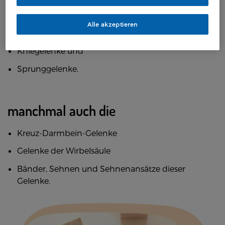
Fingergelenke
Alle akzeptieren
Zehengelenke
Kniegelenke und
Sprunggelenke,
manchmal auch die
Kreuz-Darmbein-Gelenke
Gelenke der Wirbelsäule
Bänder, Sehnen und Sehnenansätze dieser
Gelenke.