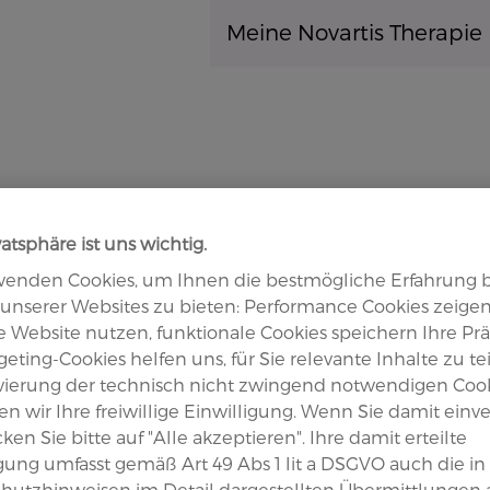
Direkt zum Inhalt
Meine Novartis Therapie
axSpA (Morbus Bechterew)
JIA (Kin
vatsphäre ist uns wichtig.
wenden Cookies, um Ihnen die bestmögliche Erfahrung 
unserer Websites zu bieten: Performance Cookies zeigen
umatologie
se Website nutzen, funktionale Cookies speichern Ihre Pr
eting-Cookies helfen uns, für Sie relevante Inhalte zu tei
ivierung der technisch nicht zwingend notwendigen Coo
n wir Ihre freiwillige Einwilligung. Wenn Sie damit einv
icken Sie bitte auf "Alle akzeptieren". Ihre damit erteilte
0vs300 Dr.
igung umfasst gemäß Art 49 Abs 1 lit a DSGVO auch die in
hutzhinweisen im Detail dargestellten Übermittlungen 