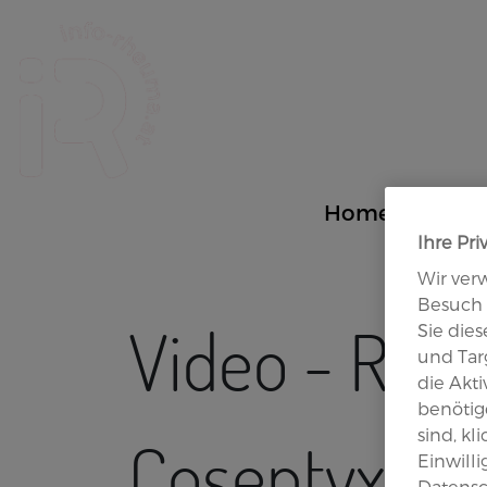
Site Logo
Home
PsA
Ihre Pri
Wir ver
Besuch 
Video - Rhe
Sie die
und Targ
die Akt
benötige
sind, kl
Cosentyx 15
Einwill
Datensc