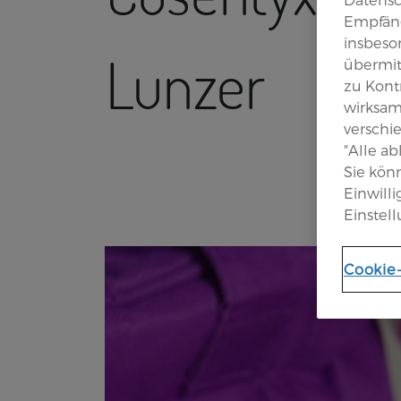
Empfäng
insbeson
Lunzer
übermit
zu Kont
wirksam
verschi
"Alle a
Sie kön
Einwill
Einstell
Cookie