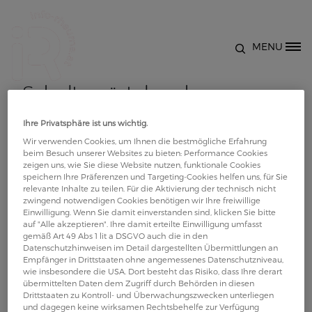
Direkt zum Inhalt
MENU
Site Logo
Schultergürtel und
Bruswirbelsäule - Übungen
Ihre Privatsphäre ist uns wichtig.
Wir verwenden Cookies, um Ihnen die bestmögliche Erfahrung
beim Besuch unserer Websites zu bieten: Performance Cookies
zur Kräftigung der Muskulatur
zeigen uns, wie Sie diese Website nutzen, funktionale Cookies
speichern Ihre Präferenzen und Targeting-Cookies helfen uns, für Sie
relevante Inhalte zu teilen. Für die Aktivierung der technisch nicht
- 02
zwingend notwendigen Cookies benötigen wir Ihre freiwillige
Einwilligung. Wenn Sie damit einverstanden sind, klicken Sie bitte
auf "Alle akzeptieren". Ihre damit erteilte Einwilligung umfasst
Bewegung bei Rheuma: Das Video erklärt Übungen
gemäß Art 49 Abs 1 lit a DSGVO auch die in den
Datenschutzhinweisen im Detail dargestellten Übermittlungen an
zur Kräftigung für Schultergürtel und
Empfänger in Drittstaaten ohne angemessenes Datenschutzniveau,
Bruswirbelsäule anschaulich und praxisnah. Es
wie insbesondere die USA. Dort besteht das Risiko, dass Ihre derart
übermittelten Daten dem Zugriff durch Behörden in diesen
behandelt die wichtigsten Grundlagen, zeigt
Drittstaaten zu Kontroll- und Überwachungszwecken unterliegen
konkrete Beispiele und vermittelt hilfreiche Tipps
und dagegen keine wirksamen Rechtsbehelfe zur Verfügung