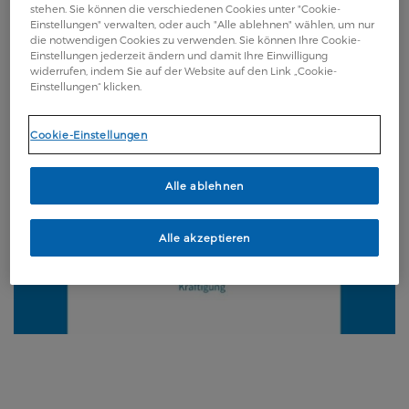
stehen. Sie können die verschiedenen Cookies unter "Cookie-
für die Anwendung zu Hause.
Einstellungen" verwalten, oder auch "Alle ablehnen" wählen, um nur
die notwendigen Cookies zu verwenden. Sie können Ihre Cookie-
Einstellungen jederzeit ändern und damit Ihre Einwilligung
widerrufen, indem Sie auf der Website auf den Link „Cookie-
Einstellungen“ klicken.
Cookie-Einstellungen
Alle ablehnen
Alle akzeptieren