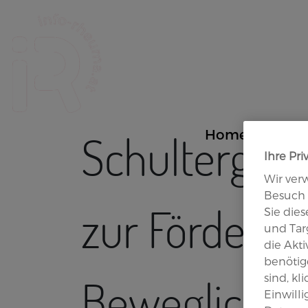
Site Logo
Home
PsA
Schultergür
Ihre Pri
Wir ver
Besuch 
zur Förderun
Sie die
und Targ
die Akt
benötige
sind, kl
Beweglichke
Einwill