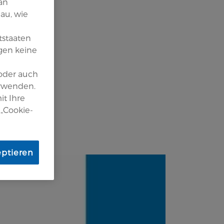
an
au, wie
tstaaten
gen keine
 oder auch
erwenden.
it Ihre
 „Cookie-
eptieren