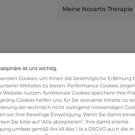
Direkt zum Inhalt
Meine Novartis Therapie
axSpA (Morbus Bechterew)
JIA (Kin
tel - Übungen
vatsphäre ist uns wichtig.
wenden Cookies, um Ihnen die bestmögliche Erfahrung 
unserer Websites zu bieten: Performance Cookies zeigen
g der
se Website nutzen, funktionale Cookies speichern Ihre Pr
eting-Cookies helfen uns, für Sie relevante Inhalte zu tei
ivierung der technisch nicht zwingend notwendigen Coo
n wir Ihre freiwillige Einwilligung. Wenn Sie damit einv
icken Sie bitte auf "Alle akzeptieren". Ihre damit erteilte
it
igung umfasst gemäß Art 49 Abs 1 lit a DSGVO auch die in