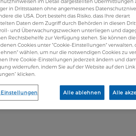
hutzhinweisen im Detail dargestellten Übermittlungen 
er in Drittstaaten ohne angemessenes Datenschutznive
dere die USA. Dort besteht das Risiko, dass Ihre derart
ideo erklärt Übungen zur
telten Daten dem Zugriff durch Behörden in diesen Drit
roll- und Überwachungszwecken unterliegen und dage
tel anschaulich und praxisnah. Es
en Rechtsbehelfe zur Verfügung stehen. Sie können die
ndlagen, zeigt konkrete Beispiele
edenen Cookies unter "Cookie-Einstellungen" verwalten,
blehnen" wählen, um nur die notwendigen Cookies zu v
ps für die Anwendung zu Hause.
nen Ihre Cookie-Einstellungen jederzeit ändern und dam
igung widerrufen, indem Sie auf der Website auf den Link
ungen“ klicken.
-Einstellungen
Alle ablehnen
Alle akz