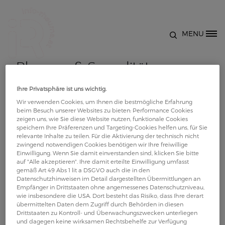
Direkt zum Inhalt
MENU
Site Logo
Rheuma & Sexualität:
Wissenwertes aus Experten-
Ihre Privatsphäre ist uns wichtig.
Wir verwenden Cookies, um Ihnen die bestmögliche Erfahrung
beim Besuch unserer Websites zu bieten: Performance Cookies
Sicht
zeigen uns, wie Sie diese Website nutzen, funktionale Cookies
speichern Ihre Präferenzen und Targeting-Cookies helfen uns, für Sie
relevante Inhalte zu teilen. Für die Aktivierung der technisch nicht
Rheumatische Erkrankungen betreffen nicht nur
zwingend notwendigen Cookies benötigen wir Ihre freiwillige
Einwilligung. Wenn Sie damit einverstanden sind, klicken Sie bitte
Gelenke und Haut, sondern auch unser Intimleben
auf "Alle akzeptieren". Ihre damit erteilte Einwilligung umfasst
und unsere Psyche. Wie genau beeinflussen sie die
gemäß Art 49 Abs 1 lit a DSGVO auch die in den
Datenschutzhinweisen im Detail dargestellten Übermittlungen an
Libido und unser emotionales Wohlbefinden? Prim.
Empfänger in Drittstaaten ohne angemessenes Datenschutzniveau,
Dr. Michael Smeikal gibt wertvolle Tipps für einen
wie insbesondere die USA. Dort besteht das Risiko, dass Ihre derart
übermittelten Daten dem Zugriff durch Behörden in diesen
guten Umgang mit diesen Herausforderungen.
Drittstaaten zu Kontroll- und Überwachungszwecken unterliegen
und dagegen keine wirksamen Rechtsbehelfe zur Verfügung