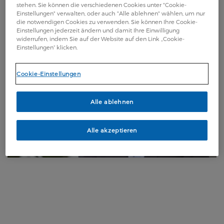
stehen. Sie können die verschiedenen Cookies unter "Cookie-
Einstellungen" verwalten, oder auch "Alle ablehnen" wählen, um nur
die notwendigen Cookies zu verwenden. Sie können Ihre Cookie-
Einstellungen jederzeit ändern und damit Ihre Einwilligung
widerrufen, indem Sie auf der Website auf den Link „Cookie-
Einstellungen“ klicken.
Cookie-Einstellungen
Alle ablehnen
Alle akzeptieren