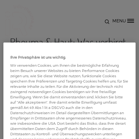
Direkt zum Inhalt
MENU
Site Logo
Rheuma & Haut: Was verbirgt
sich hinter rheumatischen
Ihre Privatsphäre ist uns wichtig.
Wir verwenden Cookies, um Ihnen die bestmögliche Erfahrung
Erkrankungen wie Psorisis-
beim Besuch unserer Websites zu bieten: Performance Cookies
zeigen uns, wie Sie diese Website nutzen, funktionale Cookies
speichern Ihre Präferenzen und Targeting-Cookies helfen uns, für Sie
Arthrits?
relevante Inhalte zu teilen. Für die Aktivierung der technisch nicht
zwingend notwendigen Cookies benötigen wir Ihre freiwillige
Einwilligung. Wenn Sie damit einverstanden sind, klicken Sie bitte
auf "Alle akzeptieren". Ihre damit erteilte Einwilligung umfasst
Was haben sie mit der Haut, unserem größten
gemäß Art 49 Abs 1 lit a DSGVO auch die in den
Organ, zu tun?
Datenschutzhinweisen im Detail dargestellten Übermittlungen an
Empfänger in Drittstaaten ohne angemessenes Datenschutzniveau,
Auf welche Anzeichen sollte ich achten und warum
wie insbesondere die USA. Dort besteht das Risiko, dass Ihre derart
ist die interdisziplinäre Betrachtung von
übermittelten Daten dem Zugriff durch Behörden in diesen
Drittstaaten zu Kontroll- und Überwachungszwecken unterliegen
Krankheiten so wichtig? Diese und weitere Fragen