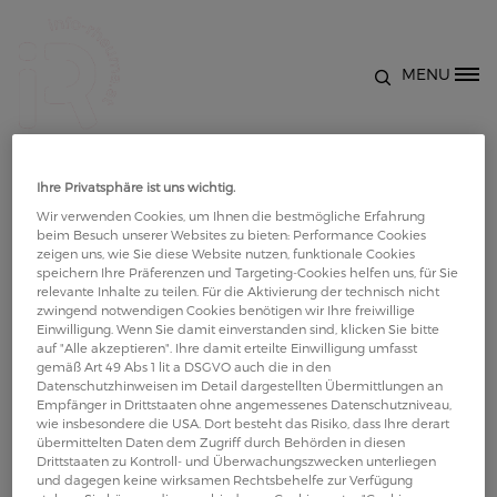
Direkt zum Inhalt
MENU
Site Logo
Podcast mit Dr. Barbara
Ihre Privatsphäre ist uns wichtig.
Jahelka: Was ist Psoriasis-
Wir verwenden Cookies, um Ihnen die bestmögliche Erfahrung
beim Besuch unserer Websites zu bieten: Performance Cookies
Arthritis?
zeigen uns, wie Sie diese Website nutzen, funktionale Cookies
speichern Ihre Präferenzen und Targeting-Cookies helfen uns, für Sie
relevante Inhalte zu teilen. Für die Aktivierung der technisch nicht
zwingend notwendigen Cookies benötigen wir Ihre freiwillige
Wir haben mit Frau Dr. Barbara Jahelka gesprochen
Einwilligung. Wenn Sie damit einverstanden sind, klicken Sie bitte
und Sie zum Thema Psoriasis-Arthritis befragt.
auf "Alle akzeptieren". Ihre damit erteilte Einwilligung umfasst
gemäß Art 49 Abs 1 lit a DSGVO auch die in den
Was ist Psoriasis-Arthritis überhaupt? Welche
Datenschutzhinweisen im Detail dargestellten Übermittlungen an
Symptome gibt es und wie kann man die
Empfänger in Drittstaaten ohne angemessenes Datenschutzniveau,
wie insbesondere die USA. Dort besteht das Risiko, dass Ihre derart
Psoriasis-Arthritis behandeln. Hören Sie hier die
übermittelten Daten dem Zugriff durch Behörden in diesen
spannenden Antworten.
Drittstaaten zu Kontroll- und Überwachungszwecken unterliegen
und dagegen keine wirksamen Rechtsbehelfe zur Verfügung