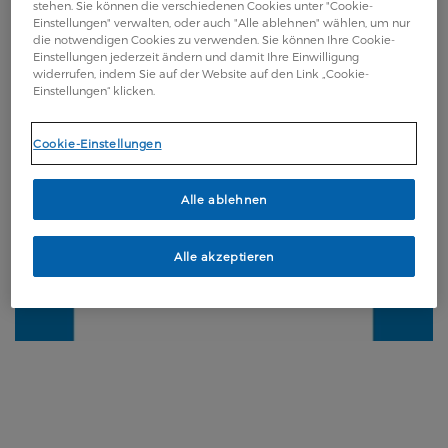
stehen. Sie können die verschiedenen Cookies unter "Cookie-
Einstellungen" verwalten, oder auch "Alle ablehnen" wählen, um nur
die notwendigen Cookies zu verwenden. Sie können Ihre Cookie-
Einstellungen jederzeit ändern und damit Ihre Einwilligung
widerrufen, indem Sie auf der Website auf den Link „Cookie-
Einstellungen“ klicken.
Cookie-Einstellungen
Alle ablehnen
Alle akzeptieren