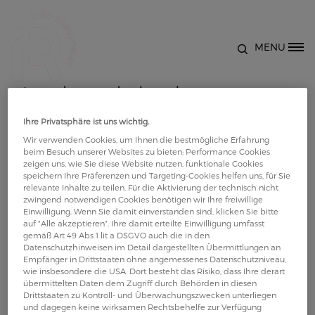
Direkt zum Inhalt
MENU
Site Logo
Lendenwirbelsäule,
Beckenregion - Übungen zum
Ihre Privatsphäre ist uns wichtig.
Wir verwenden Cookies, um Ihnen die bestmögliche Erfahrung
beim Besuch unserer Websites zu bieten: Performance Cookies
Aufwärmen
zeigen uns, wie Sie diese Website nutzen, funktionale Cookies
speichern Ihre Präferenzen und Targeting-Cookies helfen uns, für Sie
relevante Inhalte zu teilen. Für die Aktivierung der technisch nicht
Bewegung bei Rheuma: Das Video erklärt Übungen
zwingend notwendigen Cookies benötigen wir Ihre freiwillige
Einwilligung. Wenn Sie damit einverstanden sind, klicken Sie bitte
zum Aufwärmen, der Mobilisierung
auf "Alle akzeptieren". Ihre damit erteilte Einwilligung umfasst
Lendenwirbelsäule und Beckenregion anschaulich
gemäß Art 49 Abs 1 lit a DSGVO auch die in den
Datenschutzhinweisen im Detail dargestellten Übermittlungen an
und praxisnah. Es behandelt die wichtigsten
Empfänger in Drittstaaten ohne angemessenes Datenschutzniveau,
Grundlagen, zeigt konkrete Beispiele und
wie insbesondere die USA. Dort besteht das Risiko, dass Ihre derart
übermittelten Daten dem Zugriff durch Behörden in diesen
vermittelt hilfreiche Tipps für die Anwendung zu
Drittstaaten zu Kontroll- und Überwachungszwecken unterliegen
Hause.
und dagegen keine wirksamen Rechtsbehelfe zur Verfügung