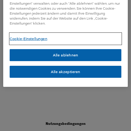
Einstellungen" verwalten, oder auch "Alle ablehnen" wählen, um nur
die notwendigen Cookies zu verwenden. Sie können Ihre Cookie-
Einstellungen jederzeit ändern und damit Ihre Einwilligung
widerrufen, indem Sie auf der Website auf den Link „Cookie-
Einstellungen“ klicken.
Cookie-Einstellungen
Alle ablehnen
Alle akzeptieren
Legal
Nutzungsbedingungen