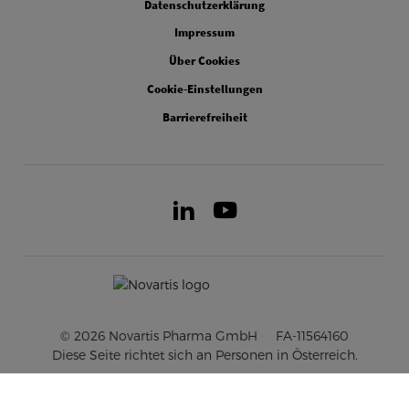
Datenschutzerklärung
Impressum
Über Cookies
Cookie-Einstellungen
Barrierefreiheit
LinkedIn
Youtube
© 2026 Novartis Pharma GmbH
FA-11564160
Diese Seite richtet sich an Personen in Österreich.