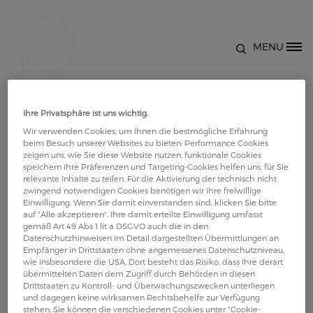
Direkt zum Inhalt
MENU
Site Logo
Gesäßmuskullatur - Übungen
Ihre Privatsphäre ist uns wichtig.
zum Dehnen der Muskulatur
Wir verwenden Cookies, um Ihnen die bestmögliche Erfahrung
beim Besuch unserer Websites zu bieten: Performance Cookies
zeigen uns, wie Sie diese Website nutzen, funktionale Cookies
Bewegung bei Rheuma: Das Video erklärt Übungen
speichern Ihre Präferenzen und Targeting-Cookies helfen uns, für Sie
zur Dehnung für Bein, Gesäßmuskulatur
relevante Inhalte zu teilen. Für die Aktivierung der technisch nicht
zwingend notwendigen Cookies benötigen wir Ihre freiwillige
anschaulich und praxisnah. Es behandelt die
Einwilligung. Wenn Sie damit einverstanden sind, klicken Sie bitte
auf "Alle akzeptieren". Ihre damit erteilte Einwilligung umfasst
wichtigsten Grundlagen, zeigt konkrete Beispiele
gemäß Art 49 Abs 1 lit a DSGVO auch die in den
und vermittelt hilfreiche Tipps für die Anwendung
Datenschutzhinweisen im Detail dargestellten Übermittlungen an
Empfänger in Drittstaaten ohne angemessenes Datenschutzniveau,
zu Hause.
wie insbesondere die USA. Dort besteht das Risiko, dass Ihre derart
übermittelten Daten dem Zugriff durch Behörden in diesen
Drittstaaten zu Kontroll- und Überwachungszwecken unterliegen
und dagegen keine wirksamen Rechtsbehelfe zur Verfügung
stehen. Sie können die verschiedenen Cookies unter "Cookie-