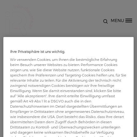
Direkt zum Inhalt
MENU
Site Logo
Brustwirbelsäule, Rumpf -
Ihre Privatsphäre ist uns wichtig.
Übungen zur Förderung der
Wir verwenden Cookies, um Ihnen die bestmögliche Erfahrung
beim Besuch unserer Websites zu bieten: Performance Cookies
Beweglichkeit
zeigen uns, wie Sie diese Website nutzen, funktionale Cookies
speichern Ihre Präferenzen und Targeting-Cookies helfen uns, für Sie
relevante Inhalte zu teilen. Für die Aktivierung der technisch nicht
zwingend notwendigen Cookies benötigen wir Ihre freiwillige
Bewegung bei Rheuma: Das Video erklärt Übungen
Einwilligung. Wenn Sie damit einverstanden sind, klicken Sie bitte
zur Mobilisierung für Brustwirbelsäule und Rumpf
auf "Alle akzeptieren". Ihre damit erteilte Einwilligung umfasst
gemäß Art 49 Abs 1 lit a DSGVO auch die in den
anschaulich und praxisnah. Es behandelt die
Datenschutzhinweisen im Detail dargestellten Übermittlungen an
wichtigsten Grundlagen, zeigt konkrete Beispiele
Empfänger in Drittstaaten ohne angemessenes Datenschutzniveau,
wie insbesondere die USA. Dort besteht das Risiko, dass Ihre derart
und vermittelt hilfreiche Tipps für die Anwendung
übermittelten Daten dem Zugriff durch Behörden in diesen
zu Hause.
Drittstaaten zu Kontroll- und Überwachungszwecken unterliegen
und dagegen keine wirksamen Rechtsbehelfe zur Verfügung