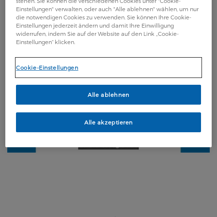
stehen. Sie können die verschiedenen Cookies unter "Cookie-
Einstellungen" verwalten, oder auch "Alle ablehnen" wählen, um nur
die notwendigen Cookies zu verwenden. Sie können Ihre Cookie-
Einstellungen jederzeit ändern und damit Ihre Einwilligung
widerrufen, indem Sie auf der Website auf den Link „Cookie-
Einstellungen“ klicken.
Cookie-Einstellungen
Alle ablehnen
Alle akzeptieren
Legal