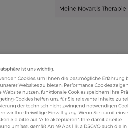
Direkt zum Inhalt
Meine Novartis Therapie
axSpA (Morbus Bechterew)
JIA (Kin
vatsphäre ist uns wichtig.
wenden Cookies, um Ihnen die bestmögliche Erfahrung 
muskulatur,
unserer Websites zu bieten: Performance Cookies zeigen
se Website nutzen, funktionale Cookies speichern Ihre Pr
eting-Cookies helfen uns, für Sie relevante Inhalte zu tei
ivierung der technisch nicht zwingend notwendigen Coo
n wir Ihre freiwillige Einwilligung. Wenn Sie damit einv
ngen zur
icken Sie bitte auf "Alle akzeptieren". Ihre damit erteilte
igung umfasst gemäß Art 49 Abs 1 lit a DSGVO auch die in