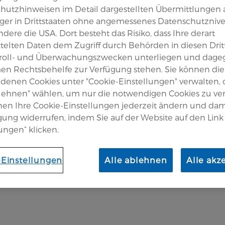
hutzhinweisen im Detail dargestellten Übermittlungen 
er in Drittstaaten ohne angemessenes Datenschutznive
er Muskulatur
dere die USA. Dort besteht das Risiko, dass Ihre derart
telten Daten dem Zugriff durch Behörden in diesen Drit
roll- und Überwachungszwecken unterliegen und dage
en Rechtsbehelfe zur Verfügung stehen. Sie können die
edenen Cookies unter "Cookie-Einstellungen" verwalten,
ideo erklärt Übungen zur
blehnen" wählen, um nur die notwendigen Cookies zu v
uskulatur und Rumpf anschaulich
nen Ihre Cookie-Einstellungen jederzeit ändern und dam
igung widerrufen, indem Sie auf der Website auf den Link
ie wichtigsten Grundlagen, zeigt
ungen“ klicken.
elt hilfreiche Tipps für die
-Einstellungen
Alle ablehnen
Alle akz