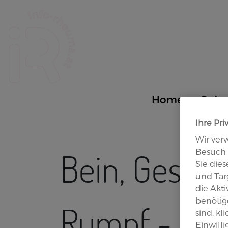
Site Logo
Home
PsA
Ihre Pri
Wir ver
Bein, Gesäß
Besuch 
Sie die
und Targ
die Akt
benötige
Rumpf - Übu
sind, kl
Einwill