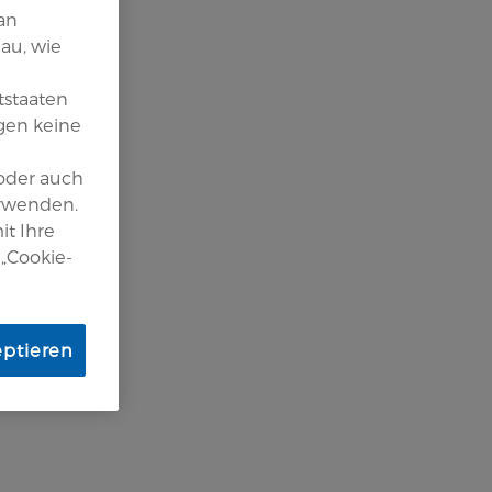
an
au, wie
tstaaten
gen keine
 oder auch
erwenden.
it Ihre
 „Cookie-
eptieren