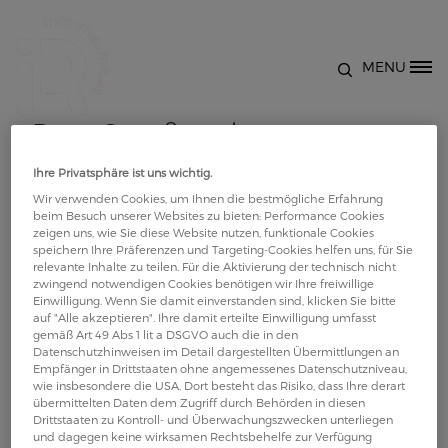
Direkt zum Inhalt
MENU
Site Logo
Bein, Gesäß und
Lendenwirbelsäule - Übungen
Ihre Privatsphäre ist uns wichtig.
Wir verwenden Cookies, um Ihnen die bestmögliche Erfahrung
beim Besuch unserer Websites zu bieten: Performance Cookies
zum Dehnen der Muskulatur
zeigen uns, wie Sie diese Website nutzen, funktionale Cookies
speichern Ihre Präferenzen und Targeting-Cookies helfen uns, für Sie
relevante Inhalte zu teilen. Für die Aktivierung der technisch nicht
Bewegung bei Rheuma: Das Video erklärt Übungen
zwingend notwendigen Cookies benötigen wir Ihre freiwillige
Einwilligung. Wenn Sie damit einverstanden sind, klicken Sie bitte
zur Dehnung und Mobilisierung für Bein, Gesäß
auf "Alle akzeptieren". Ihre damit erteilte Einwilligung umfasst
und Lendenwirbelsäule anschaulich und
gemäß Art 49 Abs 1 lit a DSGVO auch die in den
Datenschutzhinweisen im Detail dargestellten Übermittlungen an
praxisnah. Es behandelt die wichtigsten
Empfänger in Drittstaaten ohne angemessenes Datenschutzniveau,
Grundlagen, zeigt konkrete Beispiele und
wie insbesondere die USA. Dort besteht das Risiko, dass Ihre derart
übermittelten Daten dem Zugriff durch Behörden in diesen
vermittelt hilfreiche Tipps für die Anwendung zu
Drittstaaten zu Kontroll- und Überwachungszwecken unterliegen
Hause.
und dagegen keine wirksamen Rechtsbehelfe zur Verfügung