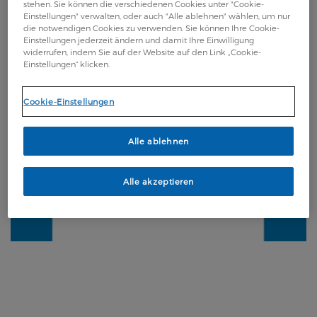
stehen. Sie können die verschiedenen Cookies unter "Cookie-
Einstellungen" verwalten, oder auch "Alle ablehnen" wählen, um nur
die notwendigen Cookies zu verwenden. Sie können Ihre Cookie-
Einstellungen jederzeit ändern und damit Ihre Einwilligung
widerrufen, indem Sie auf der Website auf den Link „Cookie-
Einstellungen“ klicken.
Cookie-Einstellungen
Alle ablehnen
Alle akzeptieren