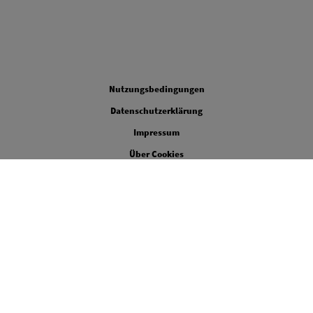
Legal
Nutzungsbedingungen
Datenschutzerklärung
Impressum
Über Cookies
Cookie-Einstellungen
Barrierefreiheit
LinkedIn
Youtube