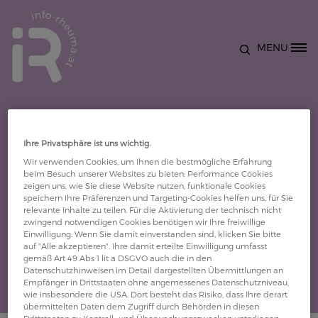
Direkt zum Inhalt
MENU
Site Logo
Ihre Privatsphäre ist uns wichtig.
Bitte loggen Sie sich ein
Wir verwenden Cookies, um Ihnen die bestmögliche Erfahrung
beim Besuch unserer Websites zu bieten: Performance Cookies
zeigen uns, wie Sie diese Website nutzen, funktionale Cookies
speichern Ihre Präferenzen und Targeting-Cookies helfen uns, für Sie
relevante Inhalte zu teilen. Für die Aktivierung der technisch nicht
zwingend notwendigen Cookies benötigen wir Ihre freiwillige
Einwilligung. Wenn Sie damit einverstanden sind, klicken Sie bitte
auf "Alle akzeptieren". Ihre damit erteilte Einwilligung umfasst
gemäß Art 49 Abs 1 lit a DSGVO auch die in den
Datenschutzhinweisen im Detail dargestellten Übermittlungen an
Empfänger in Drittstaaten ohne angemessenes Datenschutzniveau,
wie insbesondere die USA. Dort besteht das Risiko, dass Ihre derart
übermittelten Daten dem Zugriff durch Behörden in diesen