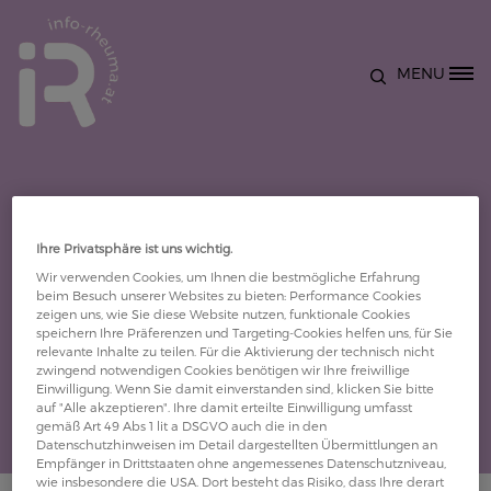
Direkt zum Inhalt
MENU
Site Logo
Ihre Privatsphäre ist uns wichtig.
Details
Wir verwenden Cookies, um Ihnen die bestmögliche Erfahrung
beim Besuch unserer Websites zu bieten: Performance Cookies
zeigen uns, wie Sie diese Website nutzen, funktionale Cookies
speichern Ihre Präferenzen und Targeting-Cookies helfen uns, für Sie
Prim. Doz. Dr. med. univ. Edmund Cauza
relevante Inhalte zu teilen. Für die Aktivierung der technisch nicht
zwingend notwendigen Cookies benötigen wir Ihre freiwillige
Einwilligung. Wenn Sie damit einverstanden sind, klicken Sie bitte
auf "Alle akzeptieren". Ihre damit erteilte Einwilligung umfasst
gemäß Art 49 Abs 1 lit a DSGVO auch die in den
Datenschutzhinweisen im Detail dargestellten Übermittlungen an
Empfänger in Drittstaaten ohne angemessenes Datenschutzniveau,
wie insbesondere die USA. Dort besteht das Risiko, dass Ihre derart