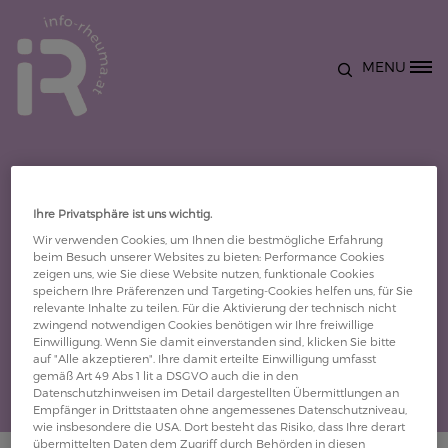
Direkt zum Inhalt
MENU
Site Logo
Ihre Privatsphäre ist uns wichtig.
Wir verwenden Cookies, um Ihnen die bestmögliche Erfahrung
Details
beim Besuch unserer Websites zu bieten: Performance Cookies
zeigen uns, wie Sie diese Website nutzen, funktionale Cookies
speichern Ihre Präferenzen und Targeting-Cookies helfen uns, für Sie
OA Dr. Rene Fallent
relevante Inhalte zu teilen. Für die Aktivierung der technisch nicht
zwingend notwendigen Cookies benötigen wir Ihre freiwillige
Einwilligung. Wenn Sie damit einverstanden sind, klicken Sie bitte
auf "Alle akzeptieren". Ihre damit erteilte Einwilligung umfasst
gemäß Art 49 Abs 1 lit a DSGVO auch die in den
Datenschutzhinweisen im Detail dargestellten Übermittlungen an
Empfänger in Drittstaaten ohne angemessenes Datenschutzniveau,
wie insbesondere die USA. Dort besteht das Risiko, dass Ihre derart
übermittelten Daten dem Zugriff durch Behörden in diesen