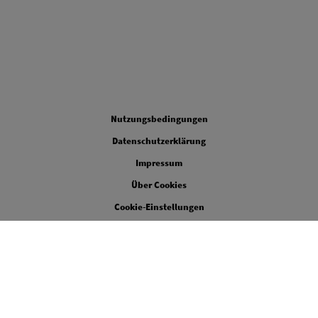
Legal
Nutzungsbedingungen
Datenschutzerklärung
Impressum
Über Cookies
Cookie-Einstellungen
Barrierefreiheit
LinkedIn
Youtube