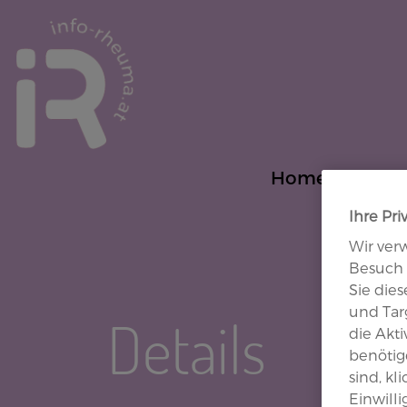
Site Logo
Home
PsA
Ihre Pri
Wir ver
Besuch 
Sie die
und Targ
Details
die Akt
benötige
sind, kl
Einwill