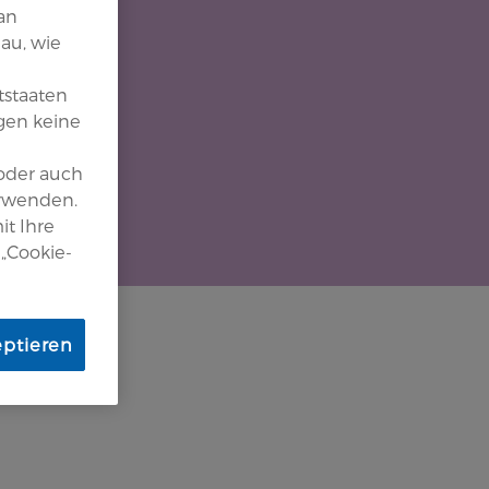
an
au, wie
tstaaten
gen keine
 oder auch
erwenden.
it Ihre
 „Cookie-
eptieren