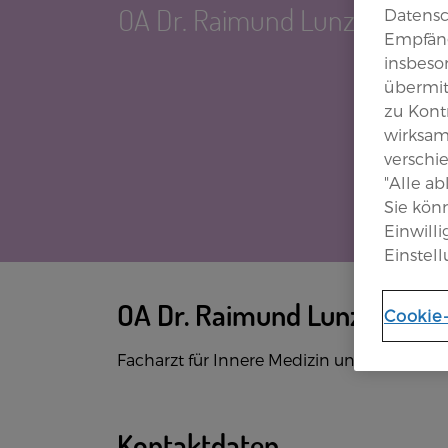
OA Dr. Raimund Lunzer
Datensc
Empfäng
insbeson
übermit
zu Kont
wirksam
verschi
"Alle a
Sie kön
Einwill
Einstell
OA Dr. Raimund Lunzer
Cookie
Facharzt für Innere Medizin und Rheumat
Kontaktdaten