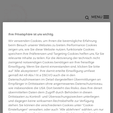
Direkt zum Inhalt
MENU
Site Logo
Vordere Hüftmuskulatur 08
Ihre Privatsphäre ist uns wichtig.
Wir verwenden Cookies, um Ihnen die bestmögliche Erfahrung
beim Besuch unserer Websites zu bieten: Performance Cookies
zeigen uns, wie Sie diese Website nutzen, funktionale Cookies
speichern Ihre Präferenzen und Targeting-Cookies helfen uns, für Sie
relevante Inhalte zu teilen. Für die Aktivierung der technisch nicht
zwingend notwendigen Cookies benötigen wir Ihre freiwillige
Einwilligung. Wenn Sie damit einverstanden sind, klicken Sie bitte
auf "Alle akzeptieren". Ihre damit erteilte Einwilligung umfasst
gemäß Art 49 Abs 1 lit a DSGVO auch die in den
Datenschutzhinweisen im Detail dargestellten Übermittlungen an
Empfänger in Drittstaaten ohne angemessenes Datenschutzniveau,
wie insbesondere die USA. Dort besteht das Risiko, dass Ihre derart
übermittelten Daten dem Zugriff durch Behörden in diesen
Drittstaaten zu Kontroll- und Überwachungszwecken unterliegen
und dagegen keine wirksamen Rechtsbehelfe zur Verfügung
stehen. Sie können die verschiedenen Cookies unter "Cookie-
Einstellungen" verwalten, oder auch "Alle ablehnen" wählen, um nur