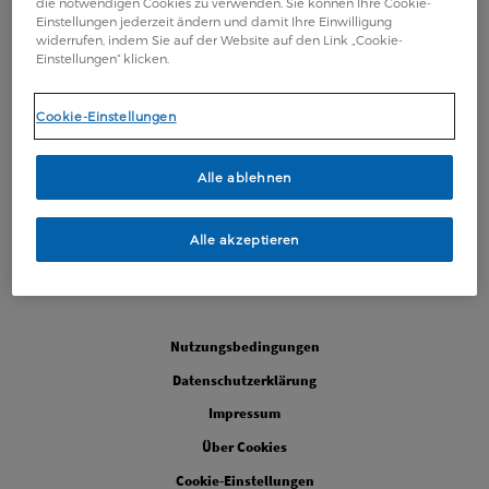
die notwendigen Cookies zu verwenden. Sie können Ihre Cookie-
Einstellungen jederzeit ändern und damit Ihre Einwilligung
widerrufen, indem Sie auf der Website auf den Link „Cookie-
Einstellungen“ klicken.
Cookie-Einstellungen
Alle ablehnen
Alle akzeptieren
Legal
Nutzungsbedingungen
Datenschutzerklärung
Impressum
Über Cookies
Cookie-Einstellungen