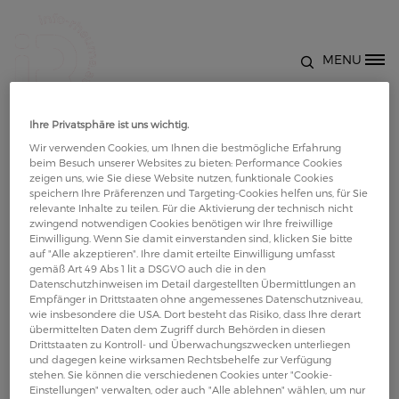
Direkt zum Inhalt
MENU
Site Logo
Vordere
Ihre Privatsphäre ist uns wichtig.
Wir verwenden Cookies, um Ihnen die bestmögliche Erfahrung
Oberschenkelmuskulatur 07
beim Besuch unserer Websites zu bieten: Performance Cookies
zeigen uns, wie Sie diese Website nutzen, funktionale Cookies
speichern Ihre Präferenzen und Targeting-Cookies helfen uns, für Sie
relevante Inhalte zu teilen. Für die Aktivierung der technisch nicht
zwingend notwendigen Cookies benötigen wir Ihre freiwillige
Einwilligung. Wenn Sie damit einverstanden sind, klicken Sie bitte
auf "Alle akzeptieren". Ihre damit erteilte Einwilligung umfasst
gemäß Art 49 Abs 1 lit a DSGVO auch die in den
Datenschutzhinweisen im Detail dargestellten Übermittlungen an
Empfänger in Drittstaaten ohne angemessenes Datenschutzniveau,
wie insbesondere die USA. Dort besteht das Risiko, dass Ihre derart
übermittelten Daten dem Zugriff durch Behörden in diesen
Drittstaaten zu Kontroll- und Überwachungszwecken unterliegen
und dagegen keine wirksamen Rechtsbehelfe zur Verfügung
stehen. Sie können die verschiedenen Cookies unter "Cookie-
Einstellungen" verwalten, oder auch "Alle ablehnen" wählen, um nur