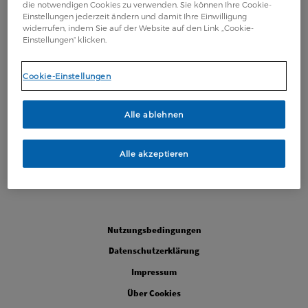
die notwendigen Cookies zu verwenden. Sie können Ihre Cookie-
Einstellungen jederzeit ändern und damit Ihre Einwilligung
widerrufen, indem Sie auf der Website auf den Link „Cookie-
Einstellungen“ klicken.
Cookie-Einstellungen
Alle ablehnen
Alle akzeptieren
Legal
Nutzungsbedingungen
Datenschutzerklärung
Impressum
Über Cookies