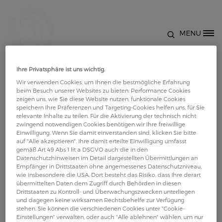
Direkt zum Inhalt
MENU
Site Logo
Seitliche Rumpfmuskulatur
Ihre Privatsphäre ist uns wichtig.
Wir verwenden Cookies, um Ihnen die bestmögliche Erfahrung
33
beim Besuch unserer Websites zu bieten: Performance Cookies
zeigen uns, wie Sie diese Website nutzen, funktionale Cookies
speichern Ihre Präferenzen und Targeting-Cookies helfen uns, für Sie
relevante Inhalte zu teilen. Für die Aktivierung der technisch nicht
zwingend notwendigen Cookies benötigen wir Ihre freiwillige
Einwilligung. Wenn Sie damit einverstanden sind, klicken Sie bitte
auf "Alle akzeptieren". Ihre damit erteilte Einwilligung umfasst
gemäß Art 49 Abs 1 lit a DSGVO auch die in den
Datenschutzhinweisen im Detail dargestellten Übermittlungen an
Empfänger in Drittstaaten ohne angemessenes Datenschutzniveau,
wie insbesondere die USA. Dort besteht das Risiko, dass Ihre derart
übermittelten Daten dem Zugriff durch Behörden in diesen
Drittstaaten zu Kontroll- und Überwachungszwecken unterliegen
und dagegen keine wirksamen Rechtsbehelfe zur Verfügung
stehen. Sie können die verschiedenen Cookies unter "Cookie-
Einstellungen" verwalten, oder auch "Alle ablehnen" wählen, um nur