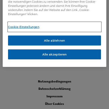
die notwendigen Cookies zu verwenden. Sie können Ihre Cookie-
Einstellungen jederzeit ändern und damit Ihre Einwilligung
widerrufen, indem Sie auf der Website auf den Link „Cookie-
Einstellungen“ klicken.
Cookie-Einstellungen
Alle ablehnen
Alle akzeptieren
Legal
Nutzungsbedingungen
Datenschutzerklärung
Impressum
Über Cookies