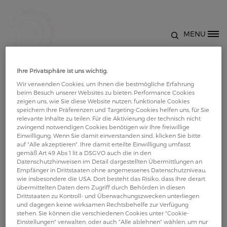
Direkt zum Inhalt
MENU
Site Logo
Hintere Oberschenkel und
Ihre Privatsphäre ist uns wichtig.
Wir verwenden Cookies, um Ihnen die bestmögliche Erfahrung
Hüftmuskulatur 24
beim Besuch unserer Websites zu bieten: Performance Cookies
zeigen uns, wie Sie diese Website nutzen, funktionale Cookies
speichern Ihre Präferenzen und Targeting-Cookies helfen uns, für Sie
relevante Inhalte zu teilen. Für die Aktivierung der technisch nicht
zwingend notwendigen Cookies benötigen wir Ihre freiwillige
Einwilligung. Wenn Sie damit einverstanden sind, klicken Sie bitte
auf "Alle akzeptieren". Ihre damit erteilte Einwilligung umfasst
gemäß Art 49 Abs 1 lit a DSGVO auch die in den
Datenschutzhinweisen im Detail dargestellten Übermittlungen an
Empfänger in Drittstaaten ohne angemessenes Datenschutzniveau,
wie insbesondere die USA. Dort besteht das Risiko, dass Ihre derart
übermittelten Daten dem Zugriff durch Behörden in diesen
Drittstaaten zu Kontroll- und Überwachungszwecken unterliegen
und dagegen keine wirksamen Rechtsbehelfe zur Verfügung
stehen. Sie können die verschiedenen Cookies unter "Cookie-
Einstellungen" verwalten, oder auch "Alle ablehnen" wählen, um nur