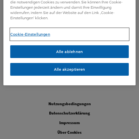
die notwendigen Cookies zu verwenden. Sie können Ihre Cookie-
Einstellungen jederzeit ändern und damit Ihre Einwilligung
widerrufen, indem Sie auf der Website auf den Link „Cookie-
Einstellungen“ klicken.
Cookie-Einstellungen
Alle ablehnen
Alle akzeptieren
Legal
Nutzungsbedingungen
Datenschutzerklärung
Impressum
Über Cookies