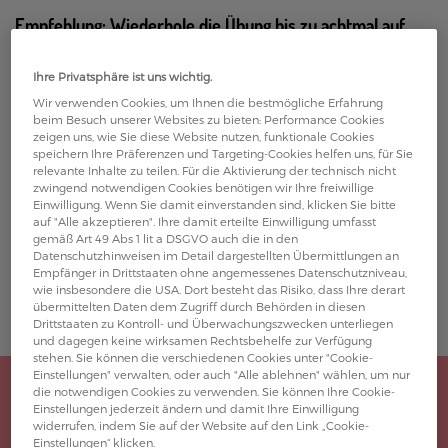
Empfehlung: Wiederhole die Übung bis zu achtmal auf
jeder Seite.
Ihre Privatsphäre ist uns wichtig.
Wir verwenden Cookies, um Ihnen die bestmögliche Erfahrung
beim Besuch unserer Websites zu bieten: Performance Cookies
zeigen uns, wie Sie diese Website nutzen, funktionale Cookies
Something went wrong
speichern Ihre Präferenzen und Targeting-Cookies helfen uns, für Sie
relevante Inhalte zu teilen. Für die Aktivierung der technisch nicht
An error occurred, please try again later.
zwingend notwendigen Cookies benötigen wir Ihre freiwillige
Einwilligung. Wenn Sie damit einverstanden sind, klicken Sie bitte
Copy for customer care: session ID
undefined
auf "Alle akzeptieren". Ihre damit erteilte Einwilligung umfasst
gemäß Art 49 Abs 1 lit a DSGVO auch die in den
Datenschutzhinweisen im Detail dargestellten Übermittlungen an
Try again
Empfänger in Drittstaaten ohne angemessenes Datenschutzniveau,
wie insbesondere die USA. Dort besteht das Risiko, dass Ihre derart
übermittelten Daten dem Zugriff durch Behörden in diesen
Drittstaaten zu Kontroll- und Überwachungszwecken unterliegen
und dagegen keine wirksamen Rechtsbehelfe zur Verfügung
stehen. Sie können die verschiedenen Cookies unter "Cookie-
Einstellungen" verwalten, oder auch "Alle ablehnen" wählen, um nur
die notwendigen Cookies zu verwenden. Sie können Ihre Cookie-
Einstellungen jederzeit ändern und damit Ihre Einwilligung
widerrufen, indem Sie auf der Website auf den Link „Cookie-
Einstellungen“ klicken.