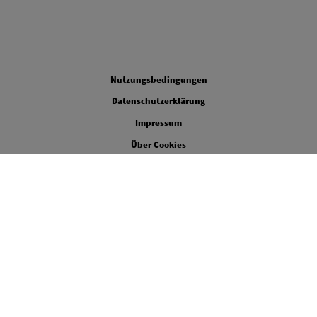
Legal
Nutzungsbedingungen
Datenschutzerklärung
Impressum
Über Cookies
Cookie-Einstellungen
Barrierefreiheit
LinkedIn
Youtube