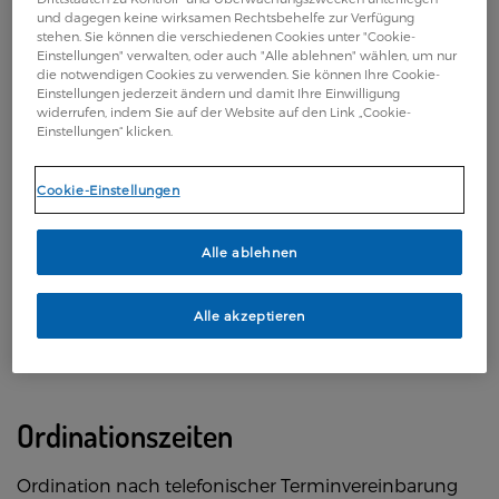
und dagegen keine wirksamen Rechtsbehelfe zur Verfügung
Dr. Silvia Eder
stehen. Sie können die verschiedenen Cookies unter "Cookie-
Einstellungen" verwalten, oder auch "Alle ablehnen" wählen, um nur
die notwendigen Cookies zu verwenden. Sie können Ihre Cookie-
Kontaktdaten
Einstellungen jederzeit ändern und damit Ihre Einwilligung
widerrufen, indem Sie auf der Website auf den Link „Cookie-
Einstellungen“ klicken.
Anschrift: Erzherzog-Johann Straße 38,
8054 Seiersberg-Pirka
Cookie-Einstellungen
Email:
ordination@rheuma-eder.at
Alle ablehnen
Telefon: +43 650 3142 842
Alle akzeptieren
Ordinationszeiten
Ordination nach telefonischer Terminvereinbarung