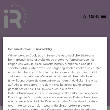
Direkt zum Inhalt
MENU
Site Logo
Ihre Privatsphäre ist uns wichtig.
Wir verwenden Cookies, um Ihnen die bestmögliche Erfahrung
beim Besuch unserer Websites zu bieten: Performance Cookies
Details
zeigen uns, wie Sie diese Website nutzen, funktionale Cookies
speichern Ihre Präferenzen und Targeting-Cookies helfen uns, für Sie
relevante Inhalte zu teilen. Für die Aktivierung der technisch nicht
Dr. Silvia Eder
zwingend notwendigen Cookies benötigen wir Ihre freiwillige
Einwilligung. Wenn Sie damit einverstanden sind, klicken Sie bitte
auf "Alle akzeptieren". Ihre damit erteilte Einwilligung umfasst
gemäß Art 49 Abs 1 lit a DSGVO auch die in den
Datenschutzhinweisen im Detail dargestellten Übermittlungen an
Empfänger in Drittstaaten ohne angemessenes Datenschutzniveau,
wie insbesondere die USA. Dort besteht das Risiko, dass Ihre derart
übermittelten Daten dem Zugriff durch Behörden in diesen
Drittstaaten zu Kontroll- und Überwachungszwecken unterliegen