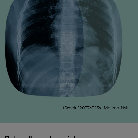
iStock-1203743434_Melena-Nsk