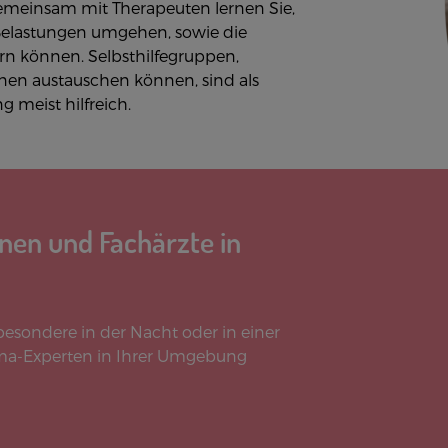
 Gemeinsam mit Therapeuten lernen Sie,
Belastungen umgehen, sowie die
n können. Selbsthilfegruppen,
enen austauschen können, sind als
g meist hilfreich.
nnen und Fachärzte in
besondere in der Nacht oder in einer
ma-Experten in Ihrer Umgebung