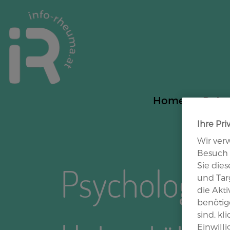
Site Logo
Home
PsA
Ihre Pri
Wir ver
Besuch 
Sie die
Psychologis
und Targ
die Akt
benötige
sind, kl
Einwill