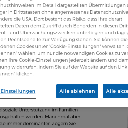
ng
hutzhinweisen im Detail dargestellten Übermittlungen 
er in Drittstaaten ohne angemessenes Datenschutznive
dere die USA. Dort besteht das Risiko, dass Ihre derart
telten Daten dem Zugriff durch Behörden in diesen Drit
roll- und Überwachungszwecken unterliegen und dage
en Rechtsbehelfe zur Verfügung stehen. Sie können die
edenen Cookies unter "Cookie-Einstellungen" verwalten,
blehnen" wählen, um nur die notwendigen Cookies zu v
nen Ihre Cookie-Einstellungen jederzeit ändern und dam
igung widerrufen, indem Sie auf der Website auf den Link
ungen“ klicken.
gische Unterstützung?
-Einstellungen
Alle ablehnen
Alle akz
SpA belastet auch immer die Seele.
d soziale Unterstützung im Familien-
r ausgehalten werden. Manchmal aber
ste immer dominanter. Zögern Sie