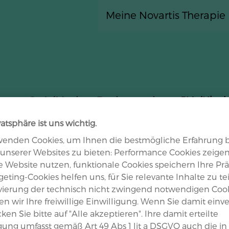
Direkt zum Inhalt
Meine Novartis Therapie
axSpA (Morbus Bechterew)
JIA (Kin
vatsphäre ist uns wichtig.
wenden Cookies, um Ihnen die bestmögliche Erfahrung 
unserer Websites zu bieten: Performance Cookies zeigen
se Website nutzen, funktionale Cookies speichern Ihre Pr
che
eting-Cookies helfen uns, für Sie relevante Inhalte zu tei
ivierung der technisch nicht zwingend notwendigen Coo
n wir Ihre freiwillige Einwilligung. Wenn Sie damit einv
icken Sie bitte auf "Alle akzeptieren". Ihre damit erteilte
igung umfasst gemäß Art 49 Abs 1 lit a DSGVO auch die in