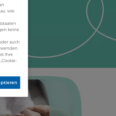
an
au, wie
tstaaten
gen keine
 oder auch
erwenden.
it Ihre
 „Cookie-
eptieren